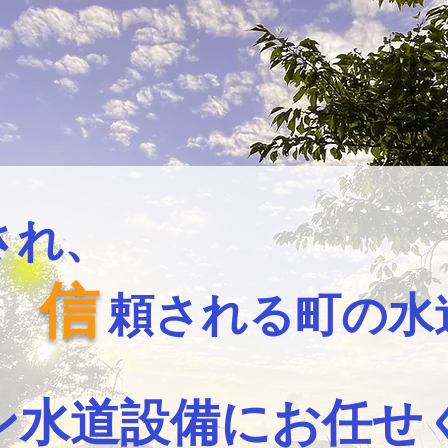
され、
信
​
頼される町の水
ン水道設備にお任せ