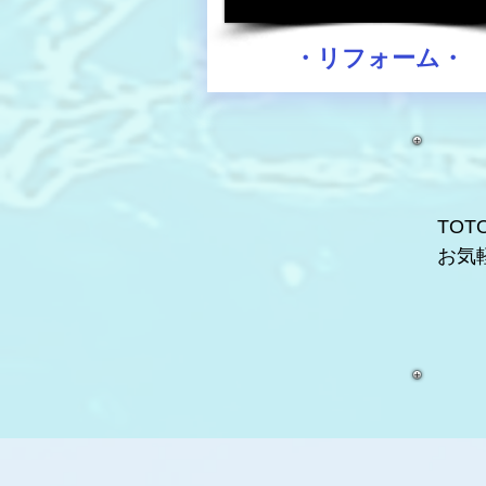
・
リフォーム
・
TO
​お