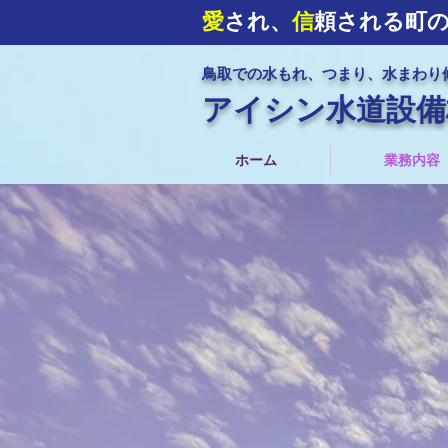
愛
され、
信
頼される町
鳥取での水もれ、つまり、水まわり
アイシン水道設備
ホーム
業務内容