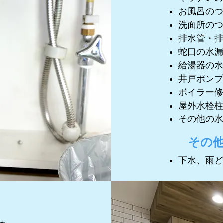
お風呂のつ
洗面所のつ
排水管・排
蛇口の水漏
給湯器の水
井戸ポンプ
​ボイラー
屋外水栓柱
その他の水
その
下水、雨ど